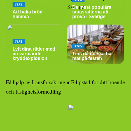
TIPS
De mest populära
Att baka bröd
tapasrätterna att
hemma
prova i Sverige
TIPS
TIPS
Lyft dina rätter med
en värmande
Tips då du ska ha
kryddexplosion
mat på festen
Få hjälp av Länsförsäkringar Filipstad för ditt boende
och fastighetsförmedling