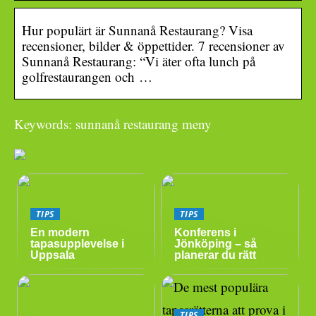
Hur populärt är Sunnanå Restaurang? Visa
recensioner, bilder & öppettider. 7 recensioner av
Sunnanå Restaurang: “Vi äter ofta lunch på
golfrestaurangen och …
Keywords: sunnanå restaurang meny
TIPS
TIPS
En modern
Konferens i
tapasupplevelse i
Jönköping – så
Uppsala
planerar du rätt
TIPS