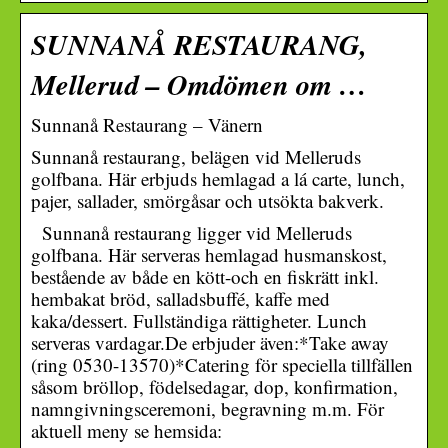
SUNNANÅ RESTAURANG,
Mellerud – Omdömen om …
Sunnanå Restaurang – Vänern
Sunnanå restaurang, belägen vid Melleruds
golfbana. Här erbjuds hemlagad a lá carte, lunch,
pajer, sallader, smörgåsar och utsökta bakverk.
Sunnanå restaurang ligger vid Melleruds
golfbana. Här serveras hemlagad husmanskost,
bestående av både en kött-och en fiskrätt inkl.
hembakat bröd, salladsbuffé, kaffe med
kaka/dessert. Fullständiga rättigheter. Lunch
serveras vardagar.De erbjuder även:*Take away
(ring 0530-13570)*Catering för speciella tillfällen
såsom bröllop, födelsedagar, dop, konfirmation,
namngivningsceremoni, begravning m.m. För
aktuell meny se hemsida: