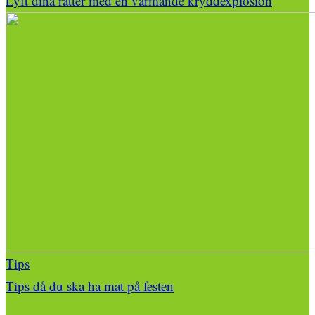
Lyft dina rätter med en värmande kryddexplosion
Tips
Tips då du ska ha mat på festen