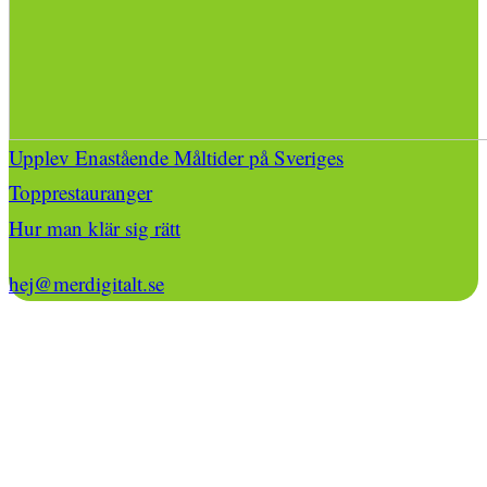
Upplev Enastående Måltider på Sveriges
Topprestauranger
Hur man klär sig rätt
hej@merdigitalt.se