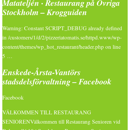
Matateljén · Restaurang på Övriga
Stockholm – Krogguiden
Warning: Constant SCRIPT_DEBUG already defined
in /customers/1/d/2/pizzeriatomatis.se/httpd.www/wp-
content/themes/wp_hot_restaurant/header.php on line
5 …
Enskede-Årsta-Vantörs
stadsdelsförvaltning – Facebook
Facebook
VÄLKOMMEN TILL RESTAURANG
SENIORENVälkommen till Restaurang Senioren vid