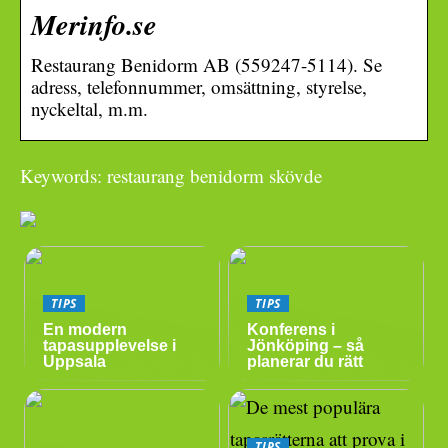
Merinfo.se
Restaurang Benidorm AB (559247-5114). Se
adress, telefonnummer, omsättning, styrelse,
nyckeltal, m.m.
Keywords: restaurang benidorm skövde
TIPS
TIPS
En modern
Konferens i
tapasupplevelse i
Jönköping – så
Uppsala
planerar du rätt
TIPS