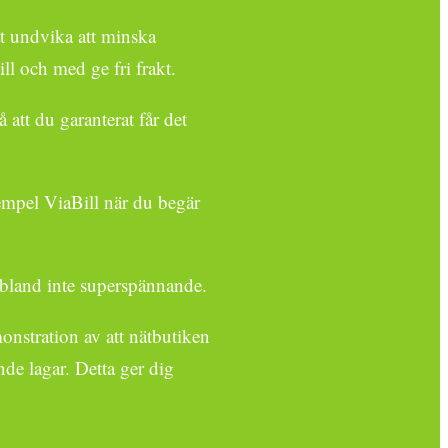
nat undvika att minska
ll och med ge fri frakt.
 att du garanterat får det
empel ViaBill när du begär
r ibland inte superspännande.
monstration av att nätbutiken
nde lagar. Detta ger dig