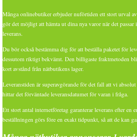
Många onlinebutiker erbjuder nuförtiden ett stort urval av fr
gör det möjligt att hämta ut dina nya varor när det passar i
leverans.
Du bör också bestämma dig för att beställa paketet för levera
dessutom riktigt bekvämt. Den billigaste fraktmetoden blir
kort avstånd från nätbutikens lager.
Leveranstiden är superavgörande för det fall att vi absolu
hittar det förväntade leveransdatumet för varan i fråga.
Ett stort antal internetföretag garanterar leverans efter en
beställningen görs före en exakt tidpunkt, så att de kan ga
Många nätbutiker annonserar 1 vard