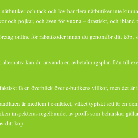
ka nätbutiker och tack och lov har flera nätbutiker inte kun
or och pojkar, och även för vuxna – drastiskt, och ibland ti
företag online för rabattkoder innan du genomför ditt köp, så
lternativ kan du använda en avbetalningsplan från till ex
e faktiskt få en överblick över e-butikens villkor, men det ä
handlaren är medlem i e-märket, vilket typiskt sett är en de
tiken inspekteras regelbundet av proffs som behärskar gälla
av ditt köp.