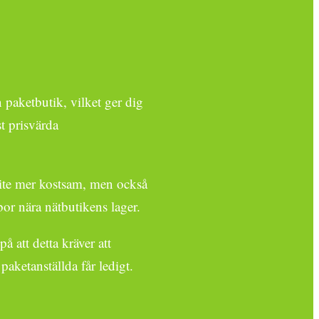
 paketbutik, vilket ger dig
t prisvärda
s lite mer kostsam, men också
bor nära nätbutikens lager.
 att detta kräver att
aketanställda får ledigt.