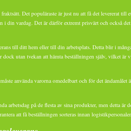
aktsätt. Det populäraste är just nu att få det levererat till e
n i din vardag. Det är därför extremt prisvärt och också det b
ns till ditt hem eller till din arbetsplats. Detta blir i mång
 dock utan tvekan att hämta beställningen själv, vilket är v
t måste använda varorna omedelbart och för det ändamålet är d
 enda arbetsdag på de flesta av sina produkter, men detta är d
rantera att få beställningen sorteras innan logistikpersonal
agsleverans