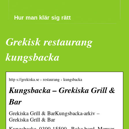
Hur man klär sig rätt
Grekisk restaurang
kungsbacka
http s://grekiska.se › restaurang › kungsbacka
Kungsbacka – Grekiska Grill &
Bar
Grekiska Grill & BarKungsbacka-arkiv –
Grekiska Grill & Bar
Kungsbacka. 0300-15500 · Boka bord. Menyer.