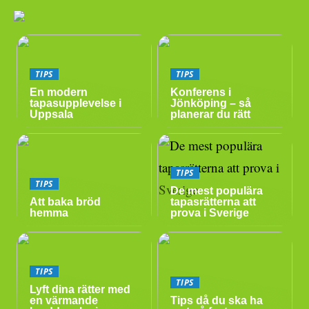
TIPS
TIPS
En modern
Konferens i
tapasupplevelse i
Jönköping – så
Uppsala
planerar du rätt
TIPS
TIPS
De mest populära
Att baka bröd
tapasrätterna att
hemma
prova i Sverige
TIPS
TIPS
Lyft dina rätter med
en värmande
Tips då du ska ha